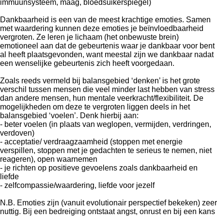
immuunsysteem, maag, bloedsuikerspiegel)
Dankbaarheid is een van de meest krachtige emoties. Samen
met waardering kunnen deze emoties je beïnvloedbaarheid
vergroten. Ze leren je lichaam (het onbewuste brein)
emotioneel aan dat de gebeurtenis waar je dankbaar voor bent
al heeft plaatsgevonden, want meestal zijn we dankbaar nadat
een wenselijke gebeurtenis zich heeft voorgedaan.
Zoals reeds vermeld bij balansgebied ‘denken’ is het grote
verschil tussen mensen die veel minder last hebben van stress
dan andere mensen, hun mentale veerkracht/flexibiliteit. De
mogelijkheden om deze te vergroten liggen deels in het
balansgebied ‘voelen’. Denk hierbij aan:
- beter voelen (in plaats van weglopen, vermijden, verdringen,
verdoven)
- acceptatie/ verdraagzaamheid (stoppen met energie
verspillen, stoppen met je gedachten te serieus te nemen, niet
reageren), open waarnemen
- je richten op positieve gevoelens zoals dankbaarheid en
liefde
- zelfcompassie/waardering, liefde voor jezelf
N.B. Emoties zijn (vanuit evolutionair perspectief bekeken) zeer
nuttig. Bij een bedreiging ontstaat angst, onrust en bij een kans