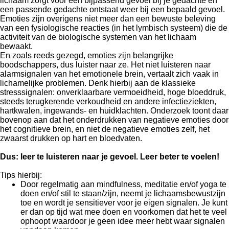
lichaam zorgt voor een bijpassend gevoel bij je gedachte en
een passende gedachte ontstaat weer bij een bepaald gevoel.
Emoties zijn overigens niet meer dan een bewuste beleving
van een fysiologische reacties (in het lymbisch systeem) die de
activiteit van de biologische systemen van het lichaam
bewaakt.
En zoals reeds gezegd, emoties zijn belangrijke
boodschappers, dus luister naar ze. Het niet luisteren naar
alarmsignalen van het emotionele brein, vertaalt zich vaak in
lichamelijke problemen. Denk hierbij aan de klassieke
stresssignalen: onverklaarbare vermoeidheid, hoge bloeddruk,
steeds terugkerende verkoudheid en andere infectieziekten,
hartkwalen, ingewands- en huidklachten. Onderzoek toont daar
bovenop aan dat het onderdrukken van negatieve emoties door
het cognitieve brein, en niet de negatieve emoties zelf, het
zwaarst drukken op hart en bloedvaten.
Dus: leer te luisteren naar je gevoel. Leer beter te voelen!
Tips hierbij:
Door regelmatig aan mindfulness, meditatie en/of yoga te
doen en/of stil te staan/zijn, neemt je lichaamsbewustzijn
toe en wordt je sensitiever voor je eigen signalen. Je kunt
er dan op tijd wat mee doen en voorkomen dat het te veel
ophoopt waardoor je geen idee meer hebt waar signalen