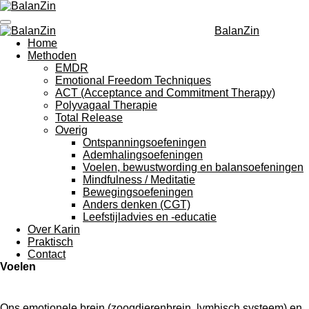
Ga
direct
BalanZin
naar
Home
de
Methoden
hoofdinhoud
EMDR
Emotional Freedom Techniques
ACT (Acceptance and Commitment Therapy)
Polyvagaal Therapie
Total Release
Overig
Ontspanningsoefeningen
Ademhalingsoefeningen
Voelen, bewustwording en balansoefeningen
Mindfulness / Meditatie
Bewegingsoefeningen
Anders denken (CGT)
Leefstijladvies en -educatie
Over Karin
Praktisch
Contact
Voelen
Ons emotionele brein (zoogdierenbrein, lymbisch systeem) en