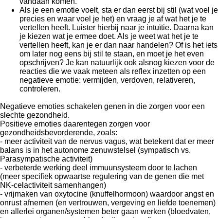
vandaan komen.
Als je een emotie voelt, sta er dan eerst bij stil (wat voel je
precies en waar voel je het) en vraag je af wat het je te
vertellen heeft. Luister hierbij naar je intuïtie. Daarna kan
je kiezen wat je ermee doet. Als je weet wat het je te
vertellen heeft, kan je er dan naar handelen? Of is het iets
om later nog eens bij stil te staan, en moet je het even
opschrijven? Je kan natuurlijk ook alsnog kiezen voor de
reacties die we vaak meteen als reflex inzetten op een
negatieve emotie: vermijden, verdoven, relativeren,
controleren.
Negatieve emoties schakelen genen in die zorgen voor een
slechte gezondheid.
Positieve emoties daarentegen zorgen voor
gezondheidsbevorderende, zoals:
- meer activiteit van de nervus vagus, wat betekent dat er meer
balans is in het autonome zenuwstelsel (sympatisch vs.
Parasympatische activiteit)
- verbeterde werking deel immuunsysteem door te lachen
(meer specifiek opwaartse regulering van de genen die met
NK-celactiviteit samenhangen)
- vrijmaken van oxytocine (knuffelhormoon) waardoor angst en
onrust afnemen (en vertrouwen, vergeving en liefde toenemen)
en allerlei organen/systemen beter gaan werken (bloedvaten,