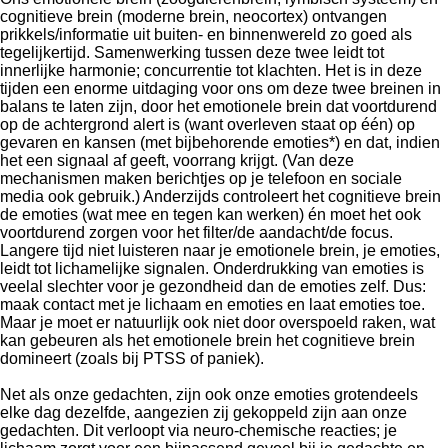
cognitieve brein (moderne brein, neocortex) ontvangen
prikkels/informatie uit buiten- en binnenwereld zo goed als
tegelijkertijd. Samenwerking tussen deze twee leidt tot
innerlijke harmonie; concurrentie tot klachten. Het is in deze
tijden een enorme uitdaging voor ons om deze twee breinen in
balans te laten zijn, door het emotionele brein dat voortdurend
op de achtergrond alert is (want overleven staat op één) op
gevaren en kansen (met bijbehorende emoties*) en dat, indien
het een signaal af geeft, voorrang krijgt. (Van deze
mechanismen maken berichtjes op je telefoon en sociale
media ook gebruik.) Anderzijds controleert het cognitieve brein
de emoties (wat mee en tegen kan werken) én moet het ook
voortdurend zorgen voor het filter/de aandacht/de focus.
Langere tijd niet luisteren naar je emotionele brein, je emoties,
leidt tot lichamelijke signalen. Onderdrukking van emoties is
veelal slechter voor je gezondheid dan de emoties zelf. Dus:
maak contact met je lichaam en emoties en laat emoties toe.
Maar je moet er natuurlijk ook niet door overspoeld raken, wat
kan gebeuren als het emotionele brein het cognitieve brein
domineert (zoals bij PTSS of paniek).
Net als onze gedachten, zijn ook onze emoties grotendeels
elke dag dezelfde, aangezien zij gekoppeld zijn aan onze
gedachten. Dit verloopt via neuro-chemische reacties; je